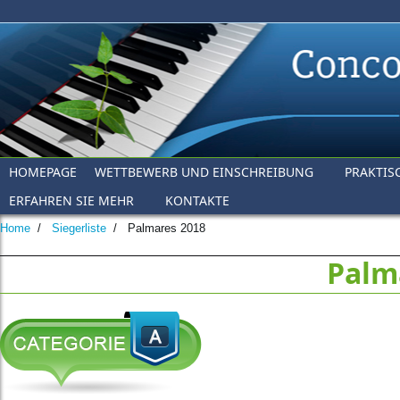
Skip to main content
HOMEPAGE
WETTBEWERB UND EINSCHREIBUNG
PRAKTIS
ERFAHREN SIE MEHR
KONTAKTE
Home
/
Siegerliste
/
Palmares 2018
Palm