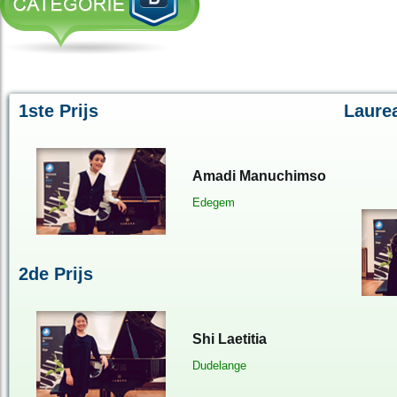
1ste Prijs
Laure
Amadi Manuchimso
Edegem
2de Prijs
Shi Laetitia
Dudelange