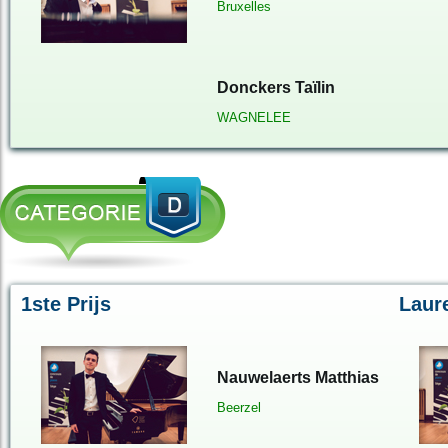
Bruxelles
Donckers Taïlin
WAGNELEE
1ste Prijs
Laur
Nauwelaerts Matthias
Beerzel